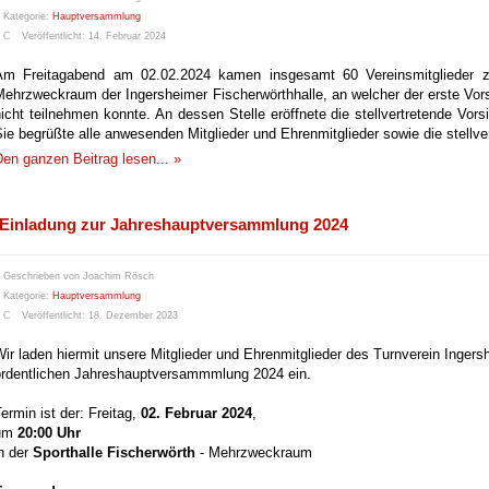
Kategorie:
Hauptversammlung
Veröffentlicht: 14. Februar 2024
Am Freitagabend am 02.02.2024 kamen insgesamt 60 Vereinsmitglieder 
Mehrzweckraum der Ingersheimer Fischerwörthhalle, an welcher der erste Vo
icht teilnehmen konnte. An dessen Stelle eröffnete die stellvertretende Vo
ie begrüßte alle anwesenden Mitglieder und Ehrenmitglieder sowie die stellve
en ganzen Beitrag lesen... »
Einladung zur Jahreshauptversammlung 2024
Geschrieben von
Joachim Rösch
Kategorie:
Hauptversammlung
Veröffentlicht: 18. Dezember 2023
ir laden hiermit unsere Mitglieder und Ehrenmitglieder des Turnverein Ingers
ordentlichen Jahreshauptversammmlung 2024 ein.
ermin ist der: Freitag,
02. Februar 2024
,
um
20:00 Uhr
n der
Sporthalle Fischerwörth
- Mehrzweckraum