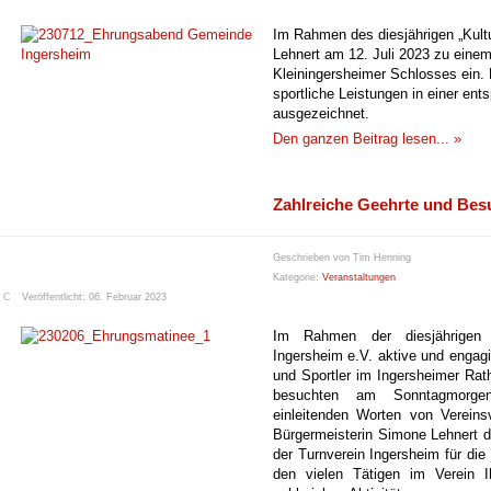
Im Rahmen des diesjährigen „Kult
Lehnert am 12. Juli 2023 zu eine
Kleiningersheimer Schlosses ein.
sportliche Leistungen in einer e
ausgezeichnet.
Den ganzen Beitrag lesen... »
Zahlreiche Geehrte und Bes
Geschrieben von
Tim Henning
Kategorie:
Veranstaltungen
Veröffentlicht: 06. Februar 2023
Im Rahmen der diesjährigen 
Ingersheim e.V. aktive und engagi
und Sportler im Ingersheimer Rat
besuchten am Sonntagmorge
einleitenden Worten von Verein
Bürgermeisterin Simone Lehnert di
der Turnverein Ingersheim für di
den vielen Tätigen im Verein 