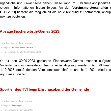
Jugendliche und Erwachsene geben. Diese kann im Jubiläumsjahr jederzeit ü
werden - Informationen hierzu folgen. An den
Vereinsmeisterschaften (
11.11.2023)
besteht die Möglichkeit die neue Kleidung zu betrachten, anz
irekt zu bestellen.
Absage Fischerwörth-Games 2023
Geschrieben von
Tim Henning
Kategorie:
Fischerwörth-Games
Veröffentlicht: 25. September 2023
Die für den 30.09.2023 geplanten Fischerwörth-Games müssen aufgrund 
Mindestanzahl an gemeldeten Teams leider abgesagt werden. Der TVI freut
01.10.2023 stattfindenden Vereinsmeisterschaften und hofft 2024 wiede
begrüßen zu dürfen.
Sportler des TVI beim Ehrungsabend der Gemeinde
Geschrieben von
Tim Henning
Kategorie:
Sonstiges
Veröffentlicht: 12. Juli 2023