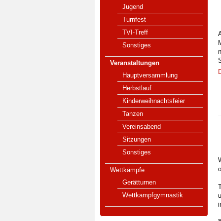
Jugend
Turnfest
TVI-Treff
Sonstiges
n
S
Veranstaltungen
D
Hauptversammlung
Herbstlauf
Kinderweihnachtsfeier
Tanzen
Vereinsabend
Sitzungen
Sonstiges
W
Wettkämpfe
Gerätturnen
T
Wettkampfgymnastik
i