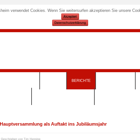
heim verwendet Cookies. Wenn Sie weitersurfen akzeptieren Sie unsere Cook
Akzeptiert
Datenschutzerklärung
KURSANGEBOTE
TERMINE
BERICHTE
SPORTSTÄTTEN
INSKLEIDUNG)
DOWNLOADS & FORMULARE
Hauptversammlung als Auftakt ins Jubiläumsjahr
Geschrieben von
Tim Henning