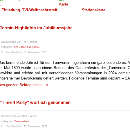
Einladung_TVI-Weihnachtstreff
Stationskarte
Termin-Highlights im Jubiläumsjahr
Geschrieben von
Tim Henning
Kategorie:
125 Jahre TVI (2024)
Veröffentlicht: 27. November 2023
Das kommende Jahr ist für den Turnverein Ingersheim ein ganz besonderes: Wi
Im Mai 1899 wurde nach einem Besuch des Gauturnfestes der „Turnverein Gr
bewirkte und erlebte soll mit verschiedenen Veranstaltungen in 2024 gemei
Ingersheimer Bevölkerung gefiert werden. Folgende Termine sind geplant –
en ganzen Beitrag lesen... »
"Time 4 Party" wörtlich genommen
Geschrieben von
Heike Würth
Kategorie:
Vereinsabend
Veröffentlicht: 20. November 2023