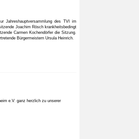
zur Jahreshauptversammlung des TVI im
rsitzende Joachim Rösch krankheitsbedingt
rsitzende Carmen Kochendörfer die Sitzung.
rtretende Bürgermeistern Ursula Heinrich.
heim e.V. ganz herzlich zu unserer