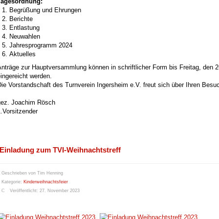
Tagesordnung:
Begrüßung und Ehrungen
Berichte
Entlastung
Neuwahlen
Jahresprogramm 2024
Aktuelles
nträge zur Hauptversammlung können in schriftlicher Form bis Freitag, den 
ingereicht werden.
ie Vorstandschaft des Turnverein Ingersheim e.V. freut sich über Ihren Besu
gez. Joachim Rösch
.Vorsitzender
Einladung zum TVI-Weihnachtstreff
Geschrieben von
Tim Henning
Kategorie:
Kinderweihnachtsfeier
Veröffentlicht: 27. November 2023