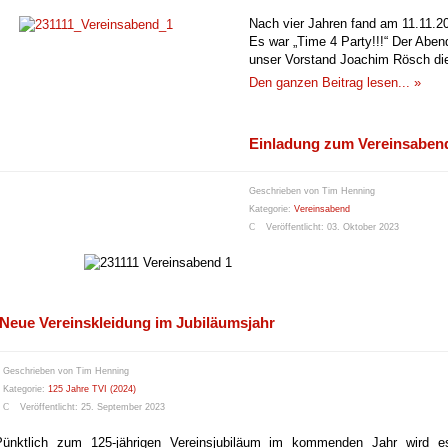
Nach vier Jahren fand am 11.11.20
Es war „Time 4 Party!!!“ Der Abe
unser Vorstand Joachim Rösch die
Den ganzen Beitrag lesen... »
Einladung zum Vereinsaben
Geschrieben von
Tim Henning
Kategorie:
Vereinsabend
Veröffentlicht: 03. Oktober 2023
Neue Vereinskleidung im Jubiläumsjahr
Geschrieben von
Tim Henning
Kategorie:
125 Jahre TVI (2024)
Veröffentlicht: 25. September 2023
Pünktlich zum 125-jährigen Vereinsjubiläum im kommenden Jahr wird es