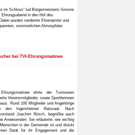
ur im Schloss“ lud Bürgermeisterin Simone
m Ehrungsabend in den Hof des
 Dabei wurden verdiente Ehrenämter und
ntspannten, sommerlichen Atmosphäre
ucher bei TVI-Ehrungsmatinee
Ehrungsmatinee ehrte der Turnverein
erte Vereinsmitglieder, sowie Sportlerinnen
haus. Rund 100 Mitglieder und Angehörige
n den Ingersheimer Ratssaal. Nach
svorstand Joachim Rösch, begrüßte auch
e Anwesenden. Sie erläuterte, wie wichtig
e Menschen in der Gemeinde ist und drückt
Ihren Dank für ihr Engagement und die