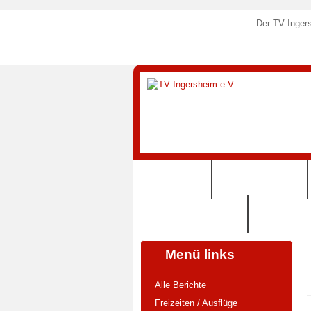
Der TV Ingers
STARTSEITE
SPORTANGEBOTE
125 JAHRE TVI (2024)
SHOP (VERE
Menü links
Alle Berichte
Freizeiten / Ausflüge