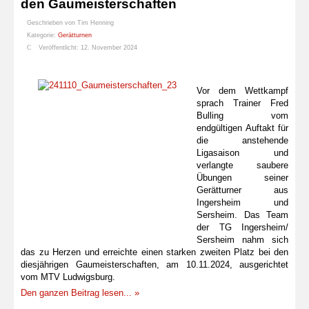
den Gaumeisterschaften
Geschrieben von
Tim Henning
Kategorie:
Gerätturnen
Veröffentlicht: 12. November 2024
Vor dem Wettkampf
sprach Trainer Fred
Bulling vom
endgültigen Auftakt für
die anstehende
Ligasaison und
verlangte saubere
Übungen seiner
Gerätturner aus
Ingersheim und
Sersheim. Das Team
der TG Ingersheim/
Sersheim nahm sich
das zu Herzen und erreichte einen starken zweiten Platz bei den
diesjährigen Gaumeisterschaften, am 10.11.2024, ausgerichtet
vom MTV Ludwigsburg.
Den ganzen Beitrag lesen... »