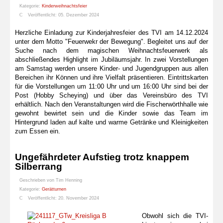
Kategorie:
Kinderweihnachtsfeier
Veröffentlicht: 05. Dezember 2024
Herzliche Einladung zur Kinderjahresfeier des TVI am 14.12.2024
unter dem Motto "Feuerwekr der Bewegung". Begleitet uns auf der
Suche nach dem magischen Weihnachtsfeuerwerk als
abschließendes Highlight im Jubiläumsjahr. In zwei Vorstellungen
am Samstag werden unsere Kinder- und Jugendgruppen aus allen
Bereichen ihr Können und ihre Vielfalt präsentieren. Eintrittskarten
für die Vorstellungen um 11:00 Uhr und um 16:00 Uhr sind bei der
Post (Hobby Scheying) und über das Vereinsbüro des TVI
erhältlich. Nach den Veranstaltungen wird die Fischerwörthhalle wie
gewohnt bewirtet sein und die Kinder sowie das Team im
Hintergrund laden auf kalte und warme Getränke und Kleinigkeiten
zum Essen ein.
Ungefährdeter Aufstieg trotz knappem
Silberrang
Geschrieben von
Tim Henning
Kategorie:
Gerätturnen
Veröffentlicht: 20. November 2024
Obwohl sich die TVI-