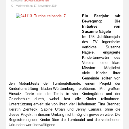
Kategorie:
SA-Kleinkinderturnen
Veröffentlicht: 17. November 2024
Ein Festjahr mit
Bewegung: Die
Initiative von
Susanne Nägele
Im 125. Jubiläumsjahr
des TV Ingersheim
verfolgte Susanne
Nägele, engagierte
Kinderturnwartin des
Vereins, eine klare
Mission: Möglichst
viele Kinder ihrer
Gemeinde sollten von
den Motoriktests der Turnbeutelbande, einem Projekt der
Kinderturnstiftung Baden-Württemberg, profitieren. Mit großem
Einsatz führte sie die Tests in vier Kindergärten und der
Grundschule durch, wobei fast alle Kinder teilnahmen.
Unterstützung erhielt sie von ihren vier Helferinnen: Tina Brenner,
Kerstin Zienteck, Sabine Urban und Jenny Camara, ohne die
dieses Projekt in diesem Umfang nicht möglich gewesen wäre. Die
Begeisterung der Kinder über die Turnbeutel und die verliehenen
Urkunden war überwältigend.