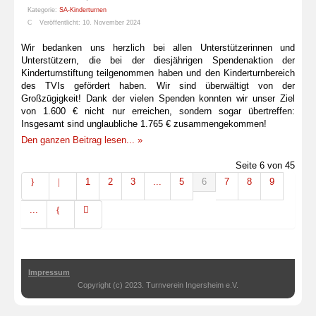
Kategorie:
SA-Kinderturnen
Veröffentlicht: 10. November 2024
Wir bedanken uns herzlich bei allen Unterstützerinnen und
Unterstützern, die bei der diesjährigen Spendenaktion der
Kinderturnstiftung teilgenommen haben und den Kinderturnbereich
des TVIs gefördert haben. Wir sind überwältigt von der
Großzügigkeit! Dank der vielen Spenden konnten wir unser Ziel
von 1.600 € nicht nur erreichen, sondern sogar übertreffen:
Insgesamt sind unglaubliche 1.765 € zusammengekommen!
Den ganzen Beitrag lesen... »
Seite 6 von 45
1
2
3
...
5
6
7
8
9
...
Impressum
Copyright (c) 2023. Turnverein Ingersheim e.V.