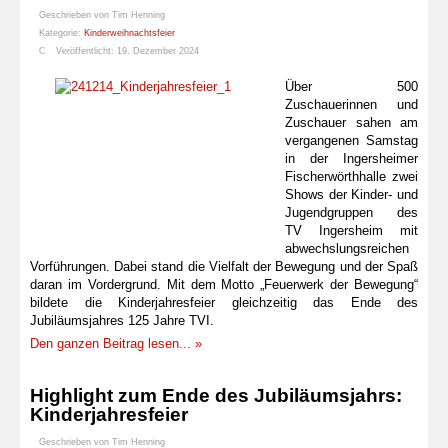
Geschrieben von
Tim Henning
Kategorie:
Kinderweihnachtsfeier
Veröffentlicht: 19. Dezember 2024
Über 500
Zuschauerinnen und
Zuschauer sahen am
vergangenen Samstag
in der Ingersheimer
Fischerwörthhalle zwei
Shows der Kinder- und
Jugendgruppen des
TV Ingersheim mit
abwechslungsreichen
Vorführungen. Dabei stand die Vielfalt der Bewegung und der Spaß
daran im Vordergrund. Mit dem Motto „Feuerwerk der Bewegung“
bildete die Kinderjahresfeier gleichzeitig das Ende des
Jubiläumsjahres 125 Jahre TVI.
Den ganzen Beitrag lesen... »
Highlight zum Ende des Jubiläumsjahrs:
Kinderjahresfeier
Geschrieben von
Tim Henning