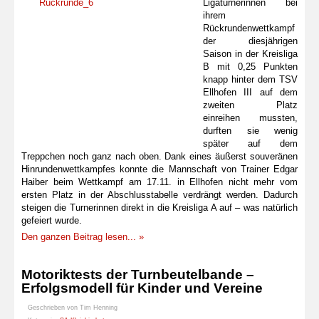
Ligaturnerinnen bei
ihrem
Rückrundenwettkampf
der diesjährigen
Saison in der Kreisliga
B mit 0,25 Punkten
knapp hinter dem TSV
Ellhofen III auf dem
zweiten Platz
einreihen mussten,
durften sie wenig
später auf dem
Treppchen noch ganz nach oben. Dank eines äußerst souveränen
Hinrundenwettkampfes konnte die Mannschaft von Trainer Edgar
Haiber beim Wettkampf am 17.11. in Ellhofen nicht mehr vom
ersten Platz in der Abschlusstabelle verdrängt werden. Dadurch
steigen die Turnerinnen direkt in die Kreisliga A auf – was natürlich
gefeiert wurde.
Den ganzen Beitrag lesen... »
Motoriktests der Turnbeutelbande –
Erfolgsmodell für Kinder und Vereine
Geschrieben von
Tim Henning