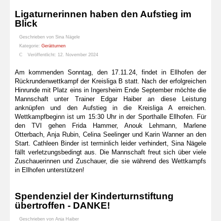
Ligaturnerinnen haben den Aufstieg im
Blick
Geschrieben von
Sina Nägele
Kategorie:
Gerätturnen
Veröffentlicht: 12. November 2024
Am kommenden Sonntag, den 17.11.24, findet in Ellhofen der
Rückrundenwettkampf der Kreisliga B statt. Nach der erfolgreichen
Hinrunde mit Platz eins in Ingersheim Ende September möchte die
Mannschaft unter Trainer Edgar Haiber an diese Leistung
anknüpfen und den Aufstieg in die Kreisliga A erreichen.
Wettkampfbeginn ist um 15:30 Uhr in der Sporthalle Ellhofen. Für
den TVI gehen Frida Hammer, Anouk Lehmann, Marlene
Otterbach, Anja Rubin, Celina Seelinger und Karin Wanner an den
Start. Cathleen Binder ist terminlich leider verhindert, Sina Nägele
fällt verletzungsbedingt aus. Die Mannschaft freut sich über viele
Zuschauerinnen und Zuschauer, die sie während des Wettkampfs
in Ellhofen unterstützen!
Spendenziel der Kinderturnstiftung
übertroffen - DANKE!
Geschrieben von
Anja Haiber