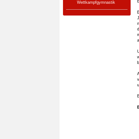
B
Wettkampfgymnastik
a
v
B