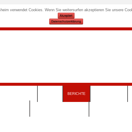
heim verwendet Cookies. Wenn Sie weitersurfen akzeptieren Sie unsere Cook
Akzeptiert
Datenschutzerklärung
KURSANGEBOTE
TERMINE
BERICHTE
SPORTSTÄTTEN
INSKLEIDUNG)
DOWNLOADS & FORMULARE