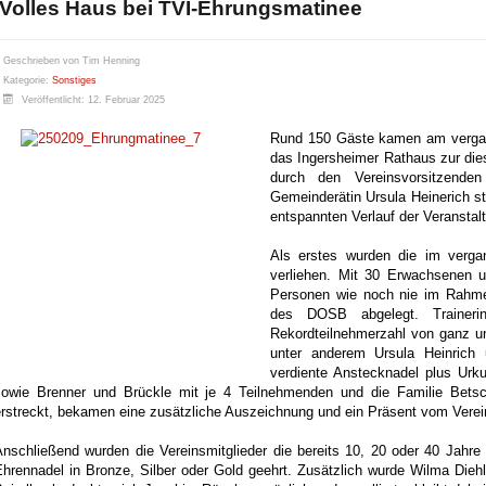
Volles Haus bei TVI-Ehrungsmatinee
Geschrieben von
Tim Henning
Kategorie:
Sonstiges
Veröffentlicht: 12. Februar 2025
Rund 150 Gäste kamen am vergan
das Ingersheimer Rathaus zur die
durch den Vereinsvorsitzend
Gemeinderätin Ursula Heinerich s
entspannten Verlauf der Veranstalt
Als erstes wurden die im verga
verliehen. Mit 30 Erwachsenen 
Personen wie noch nie im Rahm
des DOSB abgelegt. Trainerin
Rekordteilnehmerzahl von ganz un
unter anderem Ursula Heinrich
verdiente Anstecknadel plus Urku
sowie Brenner und Brückle mit je 4 Teilnehmenden und die Familie Betsch
erstreckt, bekamen eine zusätzliche Auszeichnung und ein Präsent vom Verei
Anschließend wurden die Vereinsmitglieder die bereits 10, 20 oder 40 Jahre
Ehrennadel in Bronze, Silber oder Gold geehrt. Zusätzlich wurde Wilma Diehl