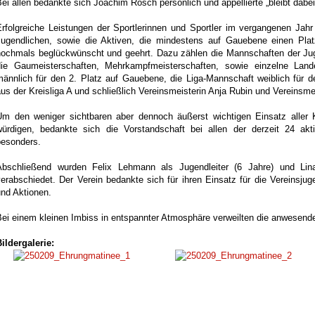
ei allen bedankte sich Joachim Rösch persönlich und appellierte „bleibt dabei
Erfolgreiche Leistungen der Sportlerinnen und Sportler im vergangenen Jahr 
Jugendlichen, sowie die Aktiven, die mindestens auf Gauebene einen Pla
nochmals beglückwünscht und geehrt. Dazu zählen die Mannschaften der Jugen
die Gaumeisterschaften, Mehrkampfmeisterschaften, sowie einzelne Lande
männlich für den 2. Platz auf Gauebene, die Liga-Mannschaft weiblich für 
us der Kreisliga A und schließlich Vereinsmeisterin Anja Rubin und Vereinsmei
Um den weniger sichtbaren aber dennoch äußerst wichtigen Einsatz aller Ka
würdigen, bedankte sich die Vorstandschaft bei allen der derzeit 24 akt
besonders.
Abschließend wurden Felix Lehmann als Jugendleiter (6 Jahre) und Lin
erabschiedet. Der Verein bedankte sich für ihren Einsatz für die Vereinsjug
und Aktionen.
Bei einem kleinen Imbiss in entspannter Atmosphäre verweilten die anwesend
ildergalerie: