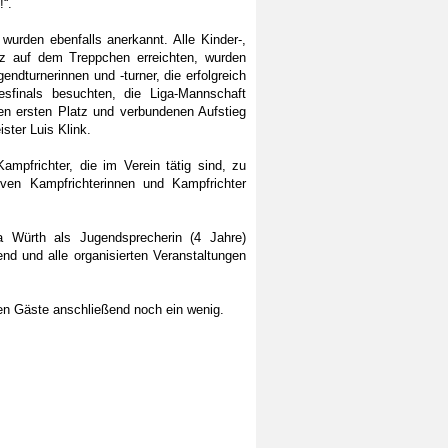
!“.
wurden ebenfalls anerkannt. Alle Kinder-,
tz auf dem Treppchen erreichten, wurden
dturnerinnen und -turner, die erfolgreich
sfinals besuchten, die Liga-Mannschaft
den ersten Platz und verbundenen Aufstieg
ster Luis Klink.
mpfrichter, die im Verein tätig sind, zu
iven Kampfrichterinnen und Kampfrichter
a Würth als Jugendsprecherin (4 Jahre)
end und alle organisierten Veranstaltungen
en Gäste anschließend noch ein wenig.