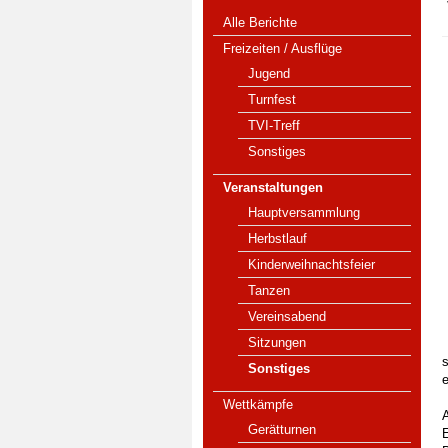
Alle Berichte
Freizeiten / Ausflüge
Jugend
Turnfest
TVI-Treff
Sonstiges
Veranstaltungen
Hauptversammlung
Herbstlauf
Kinderweihnachtsfeier
Tanzen
Vereinsabend
Sitzungen
Sonstiges
Wettkämpfe
Gerätturnen