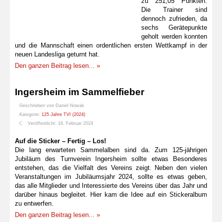
zu 251,05 Punkten.
Die Trainer sind
dennoch zufrieden, da
sechs Gerätepunkte
geholt werden konnten
und die Mannschaft einen ordentlichen ersten Wettkampf in der
neuen Landesliga geturnt hat.
Den ganzen Beitrag lesen... »
Ingersheim im Sammelfieber
Geschrieben von
Daniel Nowak
Kategorie:
125 Jahre TVI (2024)
Veröffentlicht: 18. Februar 2024
Auf die Sticker – Fertig – Los!
Die lang erwarteten Sammelalben sind da. Zum 125-jährigen
Jubiläum des Turnverein Ingersheim sollte etwas Besonderes
entstehen, das die Vielfalt des Vereins zeigt. Neben den vielen
Veranstaltungen im Jubiläumsjahr 2024, sollte es etwas geben,
das alle Mitglieder und Interessierte des Vereins über das Jahr und
darüber hinaus begleitet. Hier kam die Idee auf ein Stickeralbum
zu entwerfen.
Den ganzen Beitrag lesen... »