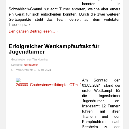
konnten in
Schwäbisch-Gmünd nur acht Turner antreten, welche aber erneut
ein Gerät für sich entscheiden konnten. Durch die zwei weiteren
Gerätepunkte steht das Team derzeit auf dem vorletzten
Tabellenplatz.
Den ganzen Beitrag lesen... »
Erfolgreicher Wettkampfauftakt für
Jugendturner
Geschrieben von
Tim Henning
Kategorie:
Gerätturnen
Veröffentlicht: 07. März 2024
Am Sonntag, den
03.03.2024, stand der
erste Wettkampf für
die Ingersheimer
Jugendturner an.
Insgesamt 12 Turnern
fuhren mit ihren
Trainern und den
Kampfrichtern nach
Sersheim zu den