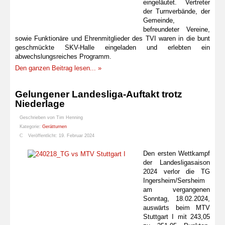
eingeläutet. Vertreter
der Turnverbände, der
Gemeinde,
befreundeter Vereine,
sowie Funktionäre und Ehrenmitglieder des TVI waren in die bunt
geschmückte SKV-Halle eingeladen und erlebten ein
abwechslungsreiches Programm.
Den ganzen Beitrag lesen... »
Gelungener Landesliga-Auftakt trotz
Niederlage
Geschrieben von
Tim Henning
Kategorie:
Gerätturnen
Veröffentlicht: 19. Februar 2024
Den ersten Wettkampf
der Landesligasaison
2024 verlor die TG
Ingersheim/Sersheim
am vergangenen
Sonntag, 18.02.2024,
auswärts beim MTV
Stuttgart I mit 243,05