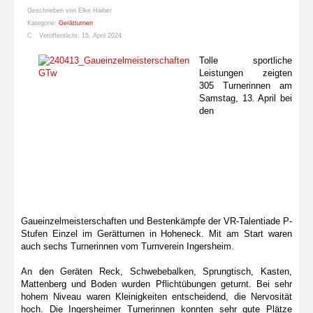
Geschrieben von
Elke Haiber
Kategorie:
Gerätturnen
Veröffentlicht: 15. April 2024
Tolle sportliche
Leistungen zeigten
305 Turnerinnen am
Samstag, 13. April bei
den
Gaueinzelmeisterschaften und Bestenkämpfe der VR-Talentiade P-
Stufen Einzel im Gerätturnen in Hoheneck. Mit am Start waren
auch sechs Turnerinnen vom Turnverein Ingersheim.
An den Geräten Reck, Schwebebalken, Sprungtisch, Kasten,
Mattenberg und Boden wurden Pflichtübungen geturnt. Bei sehr
hohem Niveau waren Kleinigkeiten entscheidend, die Nervosität
hoch. Die Ingersheimer Turnerinnen konnten sehr gute Plätze