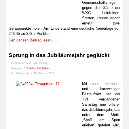
Gemeinschaftsriege
gegen die Gäste der
WKG Leinfelden-
Stetten, konnte jedoch
erneut zwei
Gerätepunkte holen. Am Ende stand eine deutliche Niederlage von
246,45 zu 272,3 Punkten.
Den ganzen Beitrag lesen... »
Sprung in das Jubiläumsjahr geglückt
Geschrieben von
Tim Henning
Kategorie:
125 Jahre TVI (2024)
Veröffentlicht: 29. Februar 2024
Mit einem feierlichen
und kurzweiligen
Festauftakt hat der
TVI vergangenen
Samstag nun offiziell
das Jubiläumsjahr, das
unter dem Motto
„Spaß am Sport
erleben“ gefeiert wird,