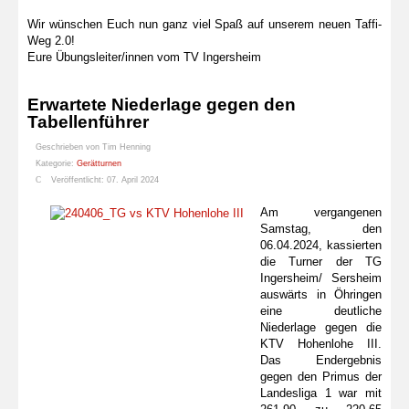
Wir wünschen Euch nun ganz viel Spaß auf unserem neuen Taffi-
Weg 2.0!
Eure Übungsleiter/innen vom TV Ingersheim
Erwartete Niederlage gegen den
Tabellenführer
Geschrieben von
Tim Henning
Kategorie:
Gerätturnen
Veröffentlicht: 07. April 2024
Am vergangenen
Samstag, den
06.04.2024, kassierten
die Turner der TG
Ingersheim/ Sersheim
auswärts in Öhringen
eine deutliche
Niederlage gegen die
KTV Hohenlohe III.
Das Endergebnis
gegen den Primus der
Landesliga 1 war mit