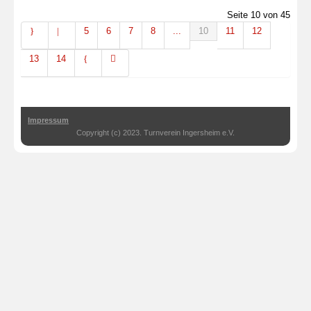
Seite 10 von 45
5
6
7
8
...
10
11
12
13
14
Impressum
Copyright (c) 2023. Turnverein Ingersheim e.V.