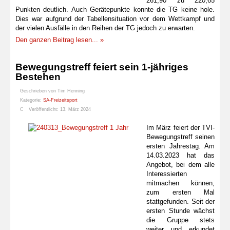
261,90 zu 220,65
Punkten deutlich. Auch Gerätepunkte konnte die TG keine hole.
Dies war aufgrund der Tabellensituation vor dem Wettkampf und
der vielen Ausfälle in den Reihen der TG jedoch zu erwarten.
Den ganzen Beitrag lesen... »
Bewegungstreff feiert sein 1-jähriges
Bestehen
Geschrieben von
Tim Henning
Kategorie:
SA-Freizeitsport
Veröffentlicht: 13. März 2024
Im März feiert der TVI-
Bewegungstreff seinen
ersten Jahrestag. Am
14.03.2023 hat das
Angebot, bei dem alle
Interessierten
mitmachen können,
zum ersten Mal
stattgefunden. Seit der
ersten Stunde wächst
die Gruppe stets
weiter und erkundet