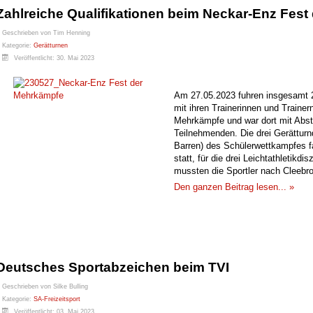
Zahlreiche Qualifikationen beim Neckar-Enz Fes
Geschrieben von
Tim Henning
Kategorie:
Gerätturnen
Veröffentlicht: 30. Mai 2023
Am 27.05.2023 fuhren insgesamt 2
mit ihren Trainerinnen und Trainer
Mehrkämpfe und war dort mit Abst
Teilnehmenden. Die drei Gerättur
Barren) des Schülerwettkampfes f
statt, für die drei Leichtathletikdi
mussten die Sportler nach Cleebro
Den ganzen Beitrag lesen... »
Deutsches Sportabzeichen beim TVI
Geschrieben von
Silke Bulling
Kategorie:
SA-Freizeitsport
Veröffentlicht: 03. Mai 2023