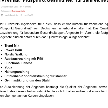
TVI erhält "Pluspunkt Gesundheit" für zahlreich
Geschrieben von
Tim Henning
Kategorie:
Kursangebote
Veröffentlicht: 12. Juni 2023
Der Turnverein Ingersheim freut sich, dass er vor kurzem für zahlreiche 
"Pluspunkt Gesundheit" vom Deutschen Turnerbund erhalten hat. Das Qualitä
uszeichnung für besondere Gesundheitssport-Angebote im Verein, die festgel
ngebote sind ab sofort durch das Qualitätssiegel ausgezeichnet:
Trend Mix
Power Hour
Nordic Walking
Ausdauertraining mit Pfiff
Functional Fitness
Yoga
Haltungstraining
Fit bleiben-Konditionstraining für Männer
Gymnastik rund um den Stuhl
Die Auszeichnung der Angebote bestätigt die Qualität der Angebote, sowi
ereich des Gesundheitssports. Alle die sich fit halten wollen und etwas für i
den oben genannten Kursen eingeladen.