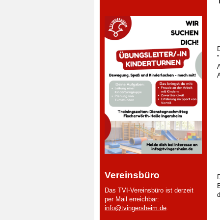
A
A
Vereinsbüro
B
Das TVI-Vereinsbüro ist derzeit
per Mail erreichbar:
info@tvingersheim.de
.