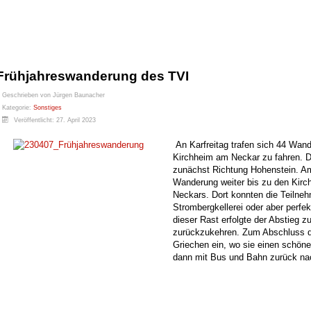
Frühjahreswanderung des TVI
Geschrieben von
Jürgen Baunacher
Kategorie:
Sonstiges
Veröffentlicht: 27. April 2023
An Karfreitag trafen sich 44 Wan
Kirchheim am Neckar zu fahren. 
zunächst Richtung Hohenstein. Am
Wanderung weiter bis zu den Kirc
Neckars. Dort konnten die Teilne
Strombergkellerei oder aber perfe
dieser Rast erfolgte der Abstieg 
zurückzukehren. Zum Abschluss d
Griechen ein, wo sie einen schöne
dann mit Bus und Bahn zurück na