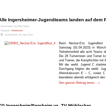
Alle Ingersheimer-Jugendteams landen auf dem 
Geschrieben von
Elke Haiber
Kategorie:
Gerätturnen
Veröffentlicht: 03. April 2023
Beim Neckar-Enz Jugendfest 
Samstag (01.04.2023) in Münch
Teilnehmerfeld alle acht Teams 
Die 28 Turnerinnen und Turner ko
und Trainer, die Kampfrichter mit
Mit der weibl. Jugend C starte
Durchgang folgten die weibl. Ju
Alterskalsssen E – C, sowie C 
beendeten abends erfolgreich de
Den ganzen Beitrag lesen... »
TG Ingersheim/Sersheim vs. TV Mühlacker