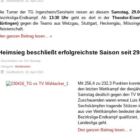
Veröffentlicht: 24. April 2023
Die Turner der TG Ingersheim/Sersheim reisen an diesem
Samstag, 29.0
Bezirksliga-Endkampf. Ab
13:30 Uhr
geht es dort in der
Theodor-Eisen
Nürtingen)
gegen die Teams aus Wetzgau, Stuttgart, Heckengäu, Mössinge
eisterschaft.
en ganzen Beitrag lesen... »
Heimsieg beschließt erfolgreichste Saison seit 2
Geschrieben von
Tim Henning
Kategorie:
Gerätturnen
Veröffentlicht: 18. April 2023
Mit 256,4 zu 232,3 Punkten konnt
den letzten Wettkampf der diesjä
Samstag deutlich gegen den TV M
Zuschauenden waren erneut Luis K
Sechskämpfen tragende Stützen im
aus vier Wettkämpfen bedeutet den
Bezirksliga-Endkampf qualifiziert,
Landesliga geht.
Den ganzen Beitrag lesen... »