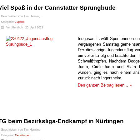
Viel Spaß in der Cannstatter Sprungbude
Geschrieben von
Tim Henning
Kategorie:
Jugend
Veröffentlicht: 25. April 2023
Insgesamt zwölf Sportlerinnen u
vergangenen Samstag gemeinsam
Der diesjährige Jugendausflug wa
ein voller Erfolg und brachte den
Schweißtropfen. Nachdem Dodgeba
Jump, Circle-Jump und Slam Du
wurden, ging es nach einem an
zurück nach Ingersheim.
Den ganzen Beitrag lesen... »
TG beim Bezirksliga-Endkampf in Nürtingen
Geschrieben von
Tim Henning
Kategorie:
Gerätturnen