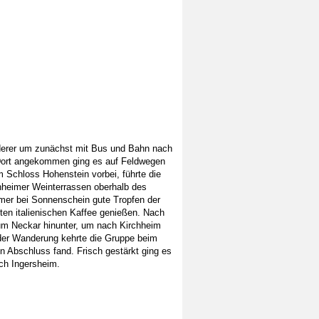
derer um zunächst mit Bus und Bahn nach
Dort angekommen ging es auf Feldwegen
 Schloss Hohenstein vorbei, führte die
hheimer Weinterrassen oberhalb des
hmer bei Sonnenschein gute Tropfen der
kten italienischen Kaffee genießen. Nach
zum Neckar hinunter, um nach Kirchheim
er Wanderung kehrte die Gruppe beim
n Abschluss fand. Frisch gestärkt ging es
ch Ingersheim.