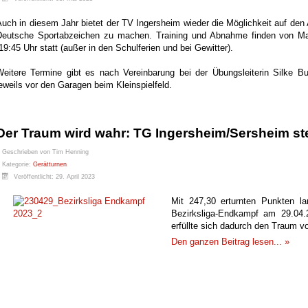
Auch in diesem Jahr bietet der TV Ingersheim wieder die Möglichkeit auf de
Deutsche Sportabzeichen zu machen. Training und Abnahme finden von Mai
19:45 Uhr statt (außer in den Schulferien und bei Gewitter).
Weitere Termine gibt es nach Vereinbarung bei der Übungsleiterin Silke Bul
eweils vor den Garagen beim Kleinspielfeld.
Der Traum wird wahr: TG Ingersheim/Sersheim stei
Geschrieben von
Tim Henning
Kategorie:
Gerätturnen
Veröffentlicht: 29. April 2023
Mit 247,30 erturnten Punkten l
Bezirksliga-Endkampf am 29.04.
erfüllte sich dadurch den Traum vo
Den ganzen Beitrag lesen... »
Facebook