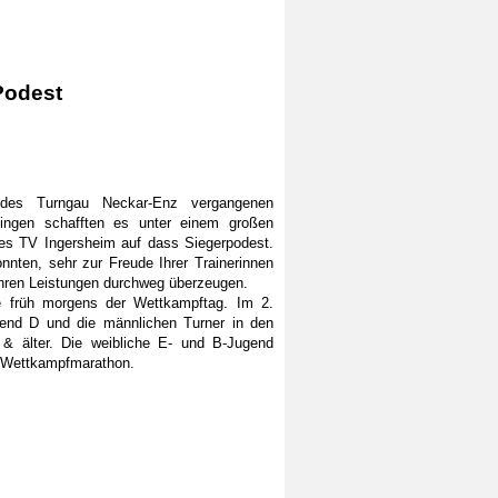
Podest
des Turngau Neckar-Enz vergangenen
ingen schafften es unter einem großen
des TV Ingersheim auf dass Siegerpodest.
nnten, sehr zur Freude Ihrer Trainerinnen
 ihren Leistungen durchweg überzeugen.
te früh morgens der Wettkampftag. Im 2.
gend D und die männlichen Turner in den
& älter. Die weibliche E- und B-Jugend
n Wettkampfmarathon.