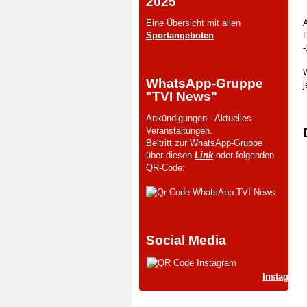
2025
Eine Übersicht mit allen
Sportangeboten
-
WhatsApp-Gruppe
j
"TVI News"
Ankündigungen - Aktuelles -
Veranstaltungen.
Beitritt zur WhatsApp-Gruppe
über diesen
Link
oder folgenden
QR-Code:
Social Media
Instagram