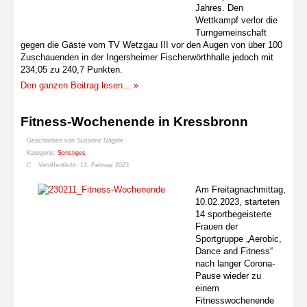
Jahres. Den
Wettkampf verlor die
Turngemeinschaft
gegen die Gäste vom TV Wetzgau III vor den Augen von über 100
Zuschauenden in der Ingersheimer Fischerwörthhalle jedoch mit
234,05 zu 240,7 Punkten.
Den ganzen Beitrag lesen... »
Fitness-Wochenende in Kressbronn
Geschrieben von
Susanne Nägele
Kategorie:
Sonstiges
Veröffentlicht: 13. Februar 2023
Am Freitagnachmittag,
10.02.2023, starteten
14 sportbegeisterte
Frauen der
Sportgruppe „Aerobic,
Dance and Fitness“
nach langer Corona-
Pause wieder zu
einem
Fitnesswochenende