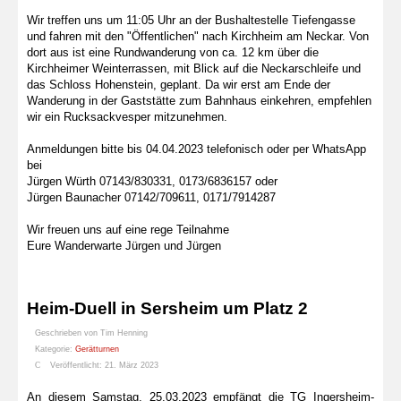
Wir treffen uns um 11:05 Uhr an der Bushaltestelle Tiefengasse
und fahren mit den "Öffentlichen" nach Kirchheim am Neckar. Von
dort aus ist eine Rundwanderung von ca. 12 km über die
Kirchheimer Weinterrassen, mit Blick auf die Neckarschleife und
das Schloss Hohenstein, geplant. Da wir erst am Ende der
Wanderung in der Gaststätte zum Bahnhaus einkehren, empfehlen
wir ein Rucksackvesper mitzunehmen.
Anmeldungen bitte bis 04.04.2023 telefonisch oder per WhatsApp
bei
Jürgen Würth 07143/830331, 0173/6836157 oder
Jürgen Baunacher 07142/709611, 0171/7914287
Wir freuen uns auf eine rege Teilnahme
Eure Wanderwarte Jürgen und Jürgen
Heim-Duell in Sersheim um Platz 2
Geschrieben von
Tim Henning
Kategorie:
Gerätturnen
Veröffentlicht: 21. März 2023
An diesem Samstag, 25.03.2023 empfängt die TG Ingersheim-