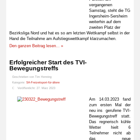
vergangenen
Samstag, steht die TG
Ingersheim-Sersheim
weiterhin auf dem
zweiten Platz der
Bezirksliga Nord und hat es so am letzten Wettkampf selbst in der
Hand die Teilnahme am Aufstiegswettkampf klarzumachen.
Den ganzen Beitrag lesen... »
Erfolgreicher Start des TVI-
Bewegungstreffs
Geschrieben von
Tim Henning
Kategorie:
SA-Freizeitsport-für-ältere
Veröffentlicht: 27. März 2023
Am 14.03.2023 fand
zum ersten Mal der
neu ins gerufene TVI-
Bewegungstreff statt.
Das regnerisch kühle
Wetter hielt 6
Teilnehmer nicht ab
das neue