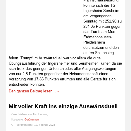
Mannschaftsleistung
konnte sich die TG
Ingersheim-Sersheim
am vergangenen
Sonntag mit 251,90 zu
234,05 Punkten gegen
das Turnteam Murr-
Erdmannhausen-
Pleidelsheim
durchsetzen und den
ersten Saisonsieg
feiern. Trumpf im Auswärtsduell war vor allem die gute
Übungsausführung der Ingersheimer und Sersheimer Turner, da sie
sich trotz des geringen Unterschiedes aller Ausgangswertungen
von nur 2,8 Punkten gegenüber der Heimmannschaft einen
Vorsprung von 17,85 Punkten erturnten und alle Geräte für sich
entscheiden konnten.
Den ganzen Beitrag lesen... »
Mit voller Kraft ins einzige Auswärtsduell
Geschrieben von
Tim Henning
Kategorie:
Gerätturnen
Veröffentlicht: 19. Februar 2023