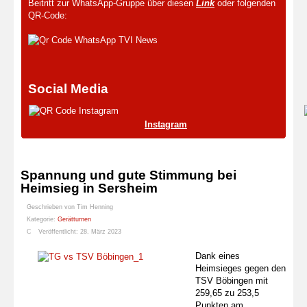
Beitritt zur WhatsApp-Gruppe über diesen
Link
oder folgenden
QR-Code:
Social Media
Instagram
Spannung und gute Stimmung bei
Heimsieg in Sersheim
Geschrieben von
Tim Henning
Kategorie:
Gerätturnen
Veröffentlicht: 28. März 2023
Dank eines
Heimsieges gegen den
TSV Böbingen mit
259,65 zu 253,5
Punkten am