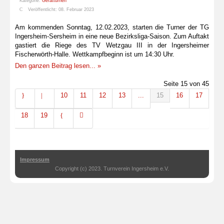
Kategorie:
Gerätturnen
Veröffentlicht: 08. Februar 2023
Am kommenden Sonntag, 12.02.2023, starten die Turner der TG
Ingersheim-Sersheim in eine neue Bezirksliga-Saison. Zum Auftakt
gastiert die Riege des TV Wetzgau III in der Ingersheimer
Fischerwörth-Halle. Wettkampfbeginn ist um 14:30 Uhr.
Den ganzen Beitrag lesen... »
Seite 15 von 45
10
11
12
13
...
15
16
17
18
19
Impressum
Copyright (c) 2023. Turnverein Ingersheim e.V.