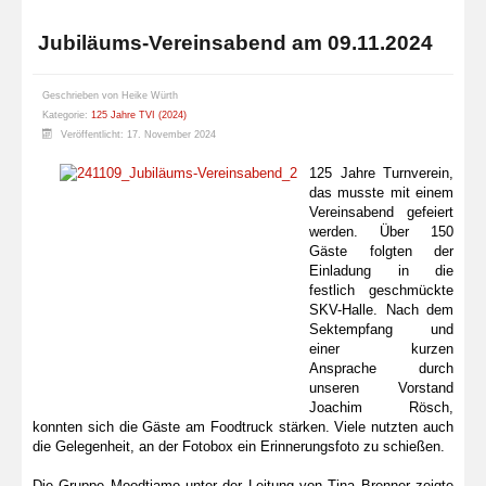
Jubiläums-Vereinsabend am 09.11.2024
Geschrieben von
Heike Würth
Kategorie:
125 Jahre TVI (2024)
Veröffentlicht: 17. November 2024
125 Jahre Turnverein,
das musste mit einem
Vereinsabend gefeiert
werden. Über 150
Gäste folgten der
Einladung in die
festlich geschmückte
SKV-Halle. Nach dem
Sektempfang und
einer kurzen
Ansprache durch
unseren Vorstand
Joachim Rösch,
konnten sich die Gäste am Foodtruck stärken. Viele nutzten auch
die Gelegenheit, an der Fotobox ein Erinnerungsfoto zu schießen.
Die Gruppe Moodtiamo unter der Leitung von Tina Brenner zeigte