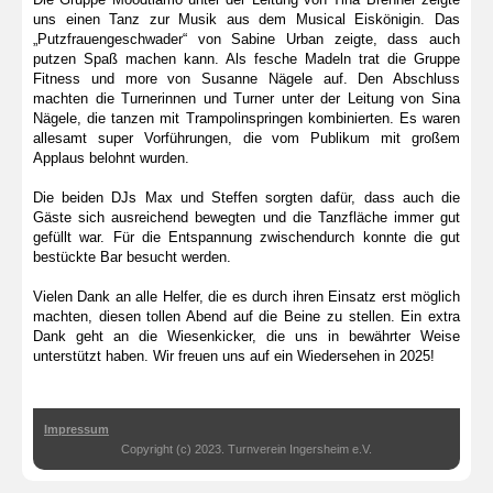
uns einen Tanz zur Musik aus dem Musical Eiskönigin. Das
„Putzfrauengeschwader“ von Sabine Urban zeigte, dass auch
putzen Spaß machen kann. Als fesche Madeln trat die Gruppe
Fitness und more von Susanne Nägele auf. Den Abschluss
machten die Turnerinnen und Turner unter der Leitung von Sina
Nägele, die tanzen mit Trampolinspringen kombinierten. Es waren
allesamt super Vorführungen, die vom Publikum mit großem
Applaus belohnt wurden.
Die beiden DJs Max und Steffen sorgten dafür, dass auch die
Gäste sich ausreichend bewegten und die Tanzfläche immer gut
gefüllt war. Für die Entspannung zwischendurch konnte die gut
bestückte Bar besucht werden.
Vielen Dank an alle Helfer, die es durch ihren Einsatz erst möglich
machten, diesen tollen Abend auf die Beine zu stellen. Ein extra
Dank geht an die Wiesenkicker, die uns in bewährter Weise
unterstützt haben. Wir freuen uns auf ein Wiedersehen in 2025!
Impressum
Copyright (c) 2023. Turnverein Ingersheim e.V.