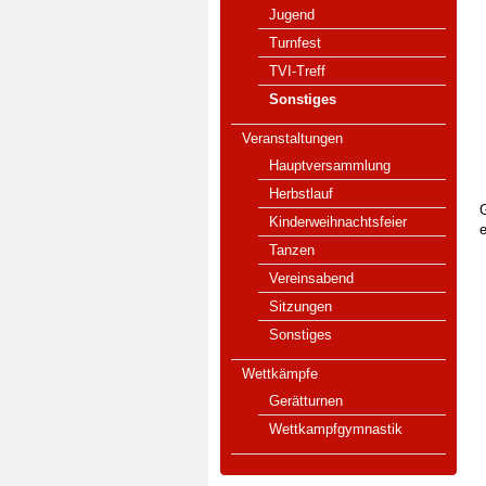
Jugend
Turnfest
TVI-Treff
Sonstiges
Veranstaltungen
Hauptversammlung
Herbstlauf
G
Kinderweihnachtsfeier
e
Tanzen
Vereinsabend
Sitzungen
Sonstiges
Wettkämpfe
Gerätturnen
Wettkampfgymnastik