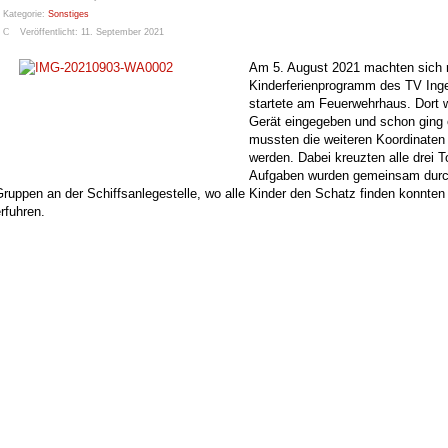
Kategorie:
Sonstiges
Veröffentlicht: 11. September 2021
Am 5. August 2021 machten sich 
Kinderferienprogramm des TV Ing
startete am Feuerwehrhaus. Dort 
Gerät eingegeben und schon ging 
mussten die weiteren Koordinate
werden. Dabei kreuzten alle drei 
Aufgaben wurden gemeinsam durchg
ruppen an der Schiffsanlegestelle, wo alle Kinder den Schatz finden konnte
rfuhren.