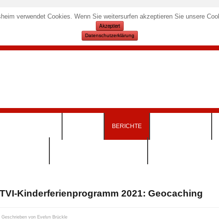
heim verwendet Cookies. Wenn Sie weitersurfen akzeptieren Sie unsere Cook
Akzeptiert
Datenschutzerklärung
KURSANGEBOTE
TERMINE
BERICHTE
SPORTSTÄTTEN
INSKLEIDUNG)
DOWNLOADS & FORMULARE
TVI-Kinderferienprogramm 2021: Geocaching
Geschrieben von
Evelyn Brückle