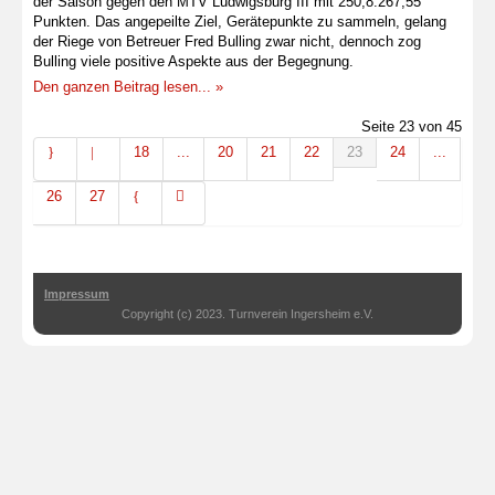
der Saison gegen den MTV Ludwigsburg III mit 250,8:267,55
Punkten. Das angepeilte Ziel, Gerätepunkte zu sammeln, gelang
der Riege von Betreuer Fred Bulling zwar nicht, dennoch zog
Bulling viele positive Aspekte aus der Begegnung.
Den ganzen Beitrag lesen... »
Seite 23 von 45
18
...
20
21
22
23
24
...
26
27
Impressum
Copyright (c) 2023. Turnverein Ingersheim e.V.