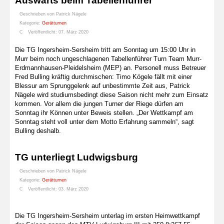
Auswärts beim Tabellenführer
Geschrieben von
Patrick Nägele
Kategorie:
Gerätturnen
Veröffentlicht: 07. März 2020
Die TG Ingersheim-Sersheim tritt am Sonntag um 15:00 Uhr in
Murr beim noch ungeschlagenen Tabellenführer Turn Team Murr-
Erdmannhausen-Pleidelsheim (MEP) an. Personell muss Betreuer
Fred Bulling kräftig durchmischen: Timo Kögele fällt mit einer
Blessur am Sprunggelenk auf unbestimmte Zeit aus, Patrick
Nägele wird studiumsbedingt diese Saison nicht mehr zum Einsatz
kommen. Vor allem die jungen Turner der Riege dürfen am
Sonntag ihr Können unter Beweis stellen. „Der Wettkampf am
Sonntag steht voll unter dem Motto Erfahrung sammeln“, sagt
Bulling deshalb.
TG unterliegt Ludwigsburg
Geschrieben von
Patrick Nägele
Kategorie:
Gerätturnen
Veröffentlicht: 03. März 2020
Die TG Ingersheim-Sersheim unterlag im ersten Heimwettkampf