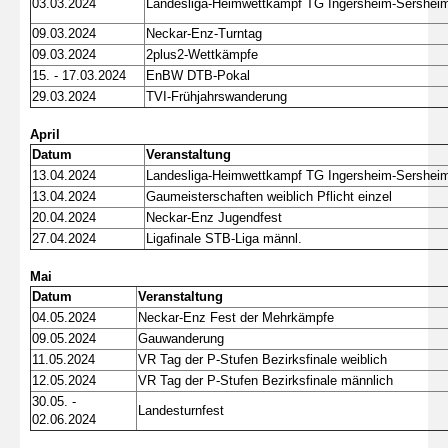
03.03.2024
Landesliga-Heimwettkampf TG Ingersheim-Sershei
09.03.2024
Neckar-Enz-Turntag
09.03.2024
2plus2-Wettkämpfe
15. - 17.03.2024
EnBW DTB-Pokal
29.03.2024
TVI-Frühjahrswanderung
April
Datum
Veranstaltung
13.04.2024
Landesliga-Heimwettkampf TG Ingersheim-Sershei
13.04.2024
Gaumeisterschaften weiblich Pflicht einzel
20.04.2024
Neckar-Enz Jugendfest
27.04.2024
Ligafinale STB-Liga männl.
Mai
Datum
Veranstaltung
04.05.2024
Neckar-Enz Fest der Mehrkämpfe
09.05.2024
Gauwanderung
11.05.2024
VR Tag der P-Stufen Bezirksfinale weiblich
12.05.2024
VR Tag der P-Stufen Bezirksfinale männlich
30.05. -
Landesturnfest
02.06.2024